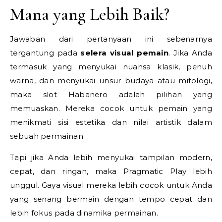
Mana yang Lebih Baik?
Jawaban dari pertanyaan ini sebenarnya
tergantung pada
selera visual pemain
. Jika Anda
termasuk yang menyukai nuansa klasik, penuh
warna, dan menyukai unsur budaya atau mitologi,
maka slot Habanero adalah pilihan yang
memuaskan. Mereka cocok untuk pemain yang
menikmati sisi estetika dan nilai artistik dalam
sebuah permainan.
Tapi jika Anda lebih menyukai tampilan modern,
cepat, dan ringan, maka Pragmatic Play lebih
unggul. Gaya visual mereka lebih cocok untuk Anda
yang senang bermain dengan tempo cepat dan
lebih fokus pada dinamika permainan.