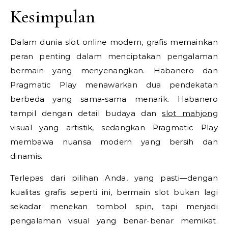
Kesimpulan
Dalam dunia slot online modern, grafis memainkan
peran penting dalam menciptakan pengalaman
bermain yang menyenangkan. Habanero dan
Pragmatic Play menawarkan dua pendekatan
berbeda yang sama-sama menarik. Habanero
tampil dengan detail budaya dan
slot mahjong
visual yang artistik, sedangkan Pragmatic Play
membawa nuansa modern yang bersih dan
dinamis.
Terlepas dari pilihan Anda, yang pasti—dengan
kualitas grafis seperti ini, bermain slot bukan lagi
sekadar menekan tombol spin, tapi menjadi
pengalaman visual yang benar-benar memikat.