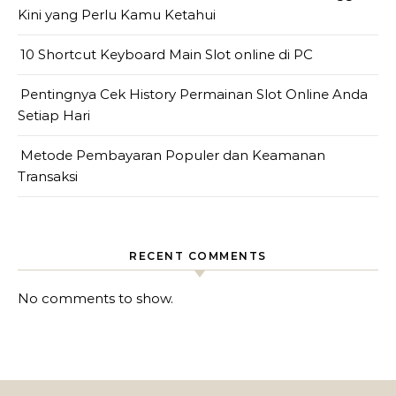
Kini yang Perlu Kamu Ketahui
10 Shortcut Keyboard Main Slot online di PC
Pentingnya Cek History Permainan Slot Online Anda
Setiap Hari
Metode Pembayaran Populer dan Keamanan
Transaksi
RECENT COMMENTS
No comments to show.