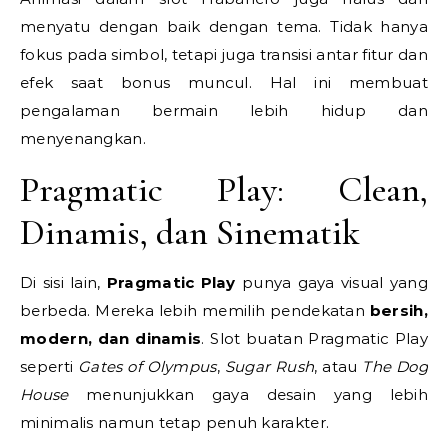
menyatu dengan baik dengan tema. Tidak hanya
fokus pada simbol, tetapi juga transisi antar fitur dan
efek saat bonus muncul. Hal ini membuat
pengalaman bermain lebih hidup dan
menyenangkan.
Pragmatic Play: Clean,
Dinamis, dan Sinematik
Di sisi lain,
Pragmatic Play
punya gaya visual yang
berbeda. Mereka lebih memilih pendekatan
bersih,
modern, dan dinamis
. Slot buatan Pragmatic Play
seperti
Gates of Olympus
,
Sugar Rush
, atau
The Dog
House
menunjukkan gaya desain yang lebih
minimalis namun tetap penuh karakter.