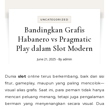
UNCATEGORIZED
Bandingkan Grafis
Habanero vs Pragmatic
Play dalam Slot Modern
June 21, 2025
- By
admin
Dunia
slot
online terus berkembang, baik dari sisi
fitur, gameplay, maupun yang paling mencolok—
visual alias grafis. Saat ini, para pemain tidak hanya
mencari peluang menang, tetapi juga pengalaman
bermain yang menyenangkan secara visual. Dua