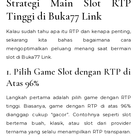
Strategi Main Slot RTP
Tinggi di Buka77 Link
Kalau sudah tahu apa itu RTP dan kenapa penting,
sekarang kita bahas bagaimana cara
mengoptimalkan peluang menang saat bermain
slot di Buka77 Link.
1. Pilih Game Slot dengan RTP di
Atas 96%
Langkah pertama adalah pilih game dengan RTP
tinggi. Biasanya, game dengan RTP di atas 96%
dianggap cukup “gacor”. Contohnya seperti slot
bertema buah, klasik, atau slot dari provider
ternama yang selalu menampilkan RTP transparan.