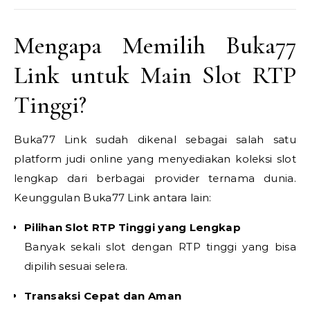
Mengapa Memilih Buka77
Link untuk Main Slot RTP
Tinggi?
Buka77 Link sudah dikenal sebagai salah satu
platform judi online yang menyediakan koleksi slot
lengkap dari berbagai provider ternama dunia.
Keunggulan Buka77 Link antara lain:
Pilihan Slot RTP Tinggi yang Lengkap
Banyak sekali slot dengan RTP tinggi yang bisa
dipilih sesuai selera.
Transaksi Cepat dan Aman