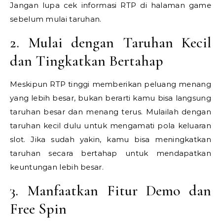
Jangan lupa cek informasi RTP di halaman game
sebelum mulai taruhan.
2. Mulai dengan Taruhan Kecil
dan Tingkatkan Bertahap
Meskipun RTP tinggi memberikan peluang menang
yang lebih besar, bukan berarti kamu bisa langsung
taruhan besar dan menang terus. Mulailah dengan
taruhan kecil dulu untuk mengamati pola keluaran
slot. Jika sudah yakin, kamu bisa meningkatkan
taruhan secara bertahap untuk mendapatkan
keuntungan lebih besar.
3. Manfaatkan Fitur Demo dan
Free Spin