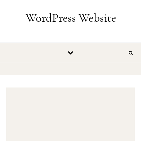
Skip to content
WordPress Website