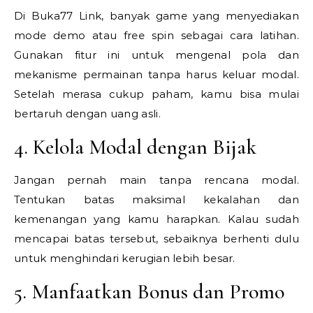
Di Buka77 Link, banyak game yang menyediakan
mode demo atau free spin sebagai cara latihan.
Gunakan fitur ini untuk mengenal pola dan
mekanisme permainan tanpa harus keluar modal.
Setelah merasa cukup paham, kamu bisa mulai
bertaruh dengan uang asli.
4. Kelola Modal dengan Bijak
Jangan pernah main tanpa rencana modal.
Tentukan batas maksimal kekalahan dan
kemenangan yang kamu harapkan. Kalau sudah
mencapai batas tersebut, sebaiknya berhenti dulu
untuk menghindari kerugian lebih besar.
5. Manfaatkan Bonus dan Promo