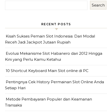
Search
RECENT POSTS
Kisah Sukses Pemain Slot Indonesia: Dari Modal
Receh Jadi Jackpot Jutaan Rupiah
Evolusi Mekanisme Slot Habanero dari 2012 Hingga
Kini yang Perlu Kamu Ketahui
10 Shortcut Keyboard Main Slot online di PC
Pentingnya Cek History Permainan Slot Online Anda
Setiap Hari
Metode Pembayaran Populer dan Keamanan
Transaksi