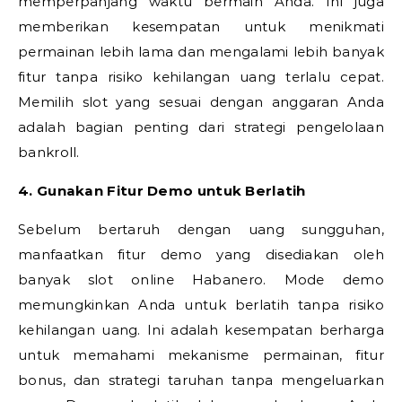
memperpanjang waktu bermain Anda. Ini juga
memberikan kesempatan untuk menikmati
permainan lebih lama dan mengalami lebih banyak
fitur tanpa risiko kehilangan uang terlalu cepat.
Memilih slot yang sesuai dengan anggaran Anda
adalah bagian penting dari strategi pengelolaan
bankroll.
4. Gunakan Fitur Demo untuk Berlatih
Sebelum bertaruh dengan uang sungguhan,
manfaatkan fitur demo yang disediakan oleh
banyak slot online Habanero. Mode demo
memungkinkan Anda untuk berlatih tanpa risiko
kehilangan uang. Ini adalah kesempatan berharga
untuk memahami mekanisme permainan, fitur
bonus, dan strategi taruhan tanpa mengeluarkan