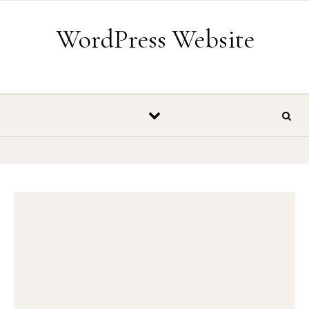
Skip to content
WordPress Website