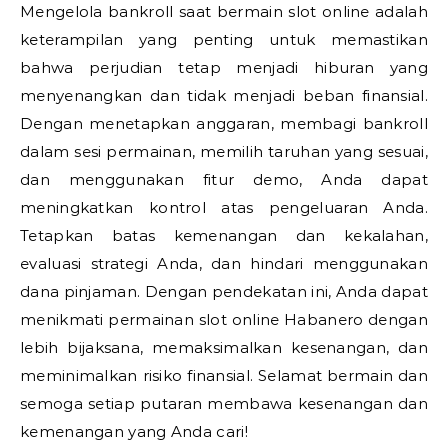
Mengelola bankroll saat bermain slot online adalah
keterampilan yang penting untuk memastikan
bahwa perjudian tetap menjadi hiburan yang
menyenangkan dan tidak menjadi beban finansial.
Dengan menetapkan anggaran, membagi bankroll
dalam sesi permainan, memilih taruhan yang sesuai,
dan menggunakan fitur demo, Anda dapat
meningkatkan kontrol atas pengeluaran Anda.
Tetapkan batas kemenangan dan kekalahan,
evaluasi strategi Anda, dan hindari menggunakan
dana pinjaman. Dengan pendekatan ini, Anda dapat
menikmati permainan slot online Habanero dengan
lebih bijaksana, memaksimalkan kesenangan, dan
meminimalkan risiko finansial. Selamat bermain dan
semoga setiap putaran membawa kesenangan dan
kemenangan yang Anda cari!