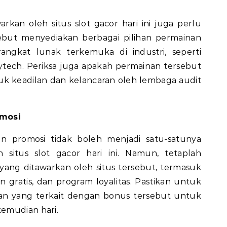
rkan oleh situs slot gacor hari ini juga perlu
rsebut menyediakan berbagai pilihan permainan
rangkat lunak terkemuka di industri, seperti
ytech. Periksa juga apakah permainan tersebut
untuk keadilan dan kelancaran oleh lembaga audit
omosi
n promosi tidak boleh menjadi satu-satunya
situs slot gacor hari ini. Namun, tetaplah
ang ditawarkan oleh situs tersebut, termasuk
 gratis, dan program loyalitas. Pastikan untuk
n yang terkait dengan bonus tersebut untuk
emudian hari.