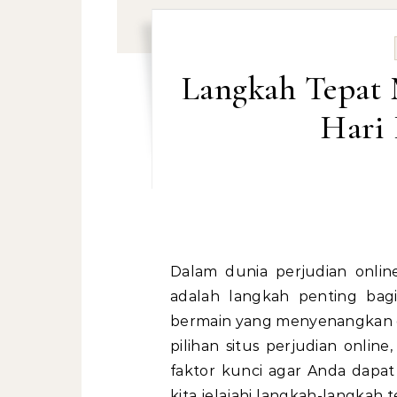
Langkah Tepat 
Hari
Dalam dunia perjudian online
adalah langkah penting ba
bermain yang menyenangkan 
pilihan situs perjudian onl
faktor kunci agar Anda dapat 
kita jelajahi langkah-langkah t