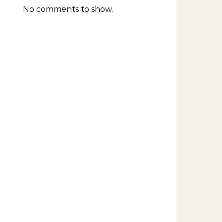
No comments to show.