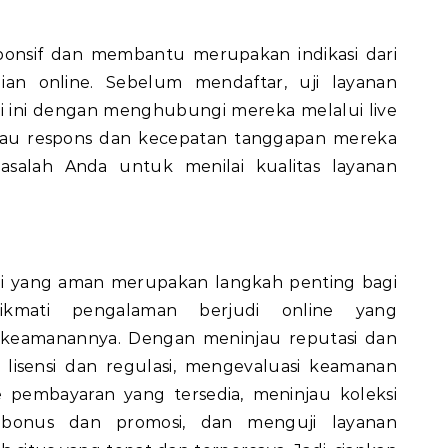
onsif dan membantu merupakan indikasi dari
dian online. Sebelum mendaftar, uji layanan
ri ini dengan menghubungi mereka melalui live
injau respons dan kecepatan tanggapan mereka
salah Anda untuk menilai kualitas layanan
 ini yang aman merupakan langkah penting bagi
kmati pengalaman berjudi online yang
keamanannya. Dengan meninjau reputasi dan
lisensi dan regulasi, mengevaluasi keamanan
 pembayaran yang tersedia, meninjau koleksi
 bonus dan promosi, dan menguji layanan