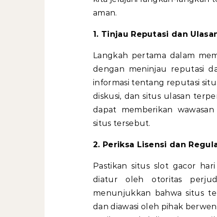
aman.
1. Tinjau Reputasi dan Ulas
Langkah pertama dalam memi
dengan meninjau reputasi da
informasi tentang reputasi sit
diskusi, dan situs ulasan ter
dapat memberikan wawasan 
situs tersebut.
2. Periksa Lisensi dan Regul
Pastikan situs slot gacor hari
diatur oleh otoritas perju
menunjukkan bahwa situs ter
dan diawasi oleh pihak berwena