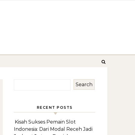
Search
RECENT POSTS
Kisah Sukses Pemain Slot
Indonesia: Dari Modal Receh Jadi