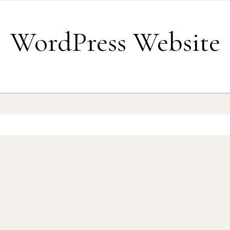
WordPress Website