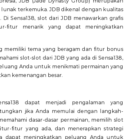
ndonesia, JDB (Jade Dynasty Group) merupakan
 lunak terkemuka. JDB dikenal dengan kualitas
. Di Sensa138, slot dari JDB menawarkan grafis
r-fitur menarik yang dapat meningkatkan
g memiliki tema yang beragam dan fitur bonus
ami slot-slot dari JDB yang ada di Sensa138,
eluang Anda untuk menikmati permainan yang
tkan kemenangan besar.
Sensa138 dapat menjadi pengalaman yang
ngkan jika Anda memulai dengan langkah-
memahami dasar-dasar permainan, memilih slot
itur-fitur yang ada, dan menerapkan strategi
nda dapat meningkatkan peluang Anda untuk