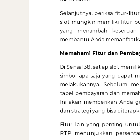
Selanjutnya, periksa fitur-fit
slot mungkin memiliki fitur pu
yang menambah keseruan pe
membantu Anda memanfaatkan 
Memahami Fitur dan Pemba
Di Sensa138, setiap slot memi
simbol apa saja yang dapat 
melakukannya. Sebelum mem
tabel pembayaran dan memaha
Ini akan memberikan Anda g
dan strategi yang bisa diterapk
Fitur lain yang penting untu
RTP menunjukkan persentas