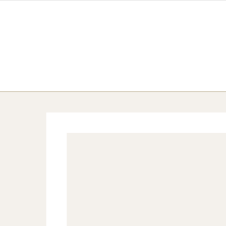
Skip to content