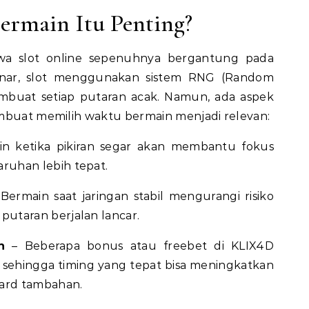
rmain Itu Penting?
wa slot online sepenuhnya bergantung pada
ar, slot menggunakan sistem RNG (Random
buat setiap putaran acak. Namun, ada aspek
embuat memilih waktu bermain menjadi relevan:
n ketika pikiran segar akan membantu fokus
uhan lebih tepat.
Bermain saat jaringan stabil mengurangi risiko
utaran berjalan lancar.
n
– Beberapa bonus atau freebet di KLIX4D
, sehingga timing yang tepat bisa meningkatkan
ard tambahan.