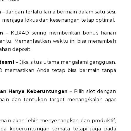
n
– Jangan terlalu lama bermain dalam satu sesi.
u menjaga fokus dan kesenangan tetap optimal.
an
– KLIX4D sering memberikan bonus harian
tentu. Memanfaatkan waktu ini bisa menambah
han deposit.
Resmi
– Jika situs utama mengalami gangguan,
X4D memastikan Anda tetap bisa bermain tanpa
ukan Hanya Keberuntungan
– Pilih slot dengan
ermain dan tentukan target menang/kalah agar
bermain akan lebih menyenangkan dan produktif,
ada keberuntungan semata tetapi juga pada