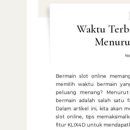
Waktu Terb
Menuru
No
Bermain slot online meman
memilih waktu bermain yan
peluang menang? Menurut
bermain adalah salah satu f
Dalam artikel ini, kita aka
slot online, tips memaksima
fitur KLIX4D untuk mendapat