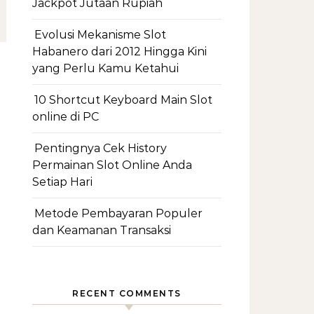
Jackpot Jutaan Rupiah
Evolusi Mekanisme Slot
Habanero dari 2012 Hingga Kini
yang Perlu Kamu Ketahui
10 Shortcut Keyboard Main Slot
online di PC
Pentingnya Cek History
Permainan Slot Online Anda
Setiap Hari
Metode Pembayaran Populer
dan Keamanan Transaksi
RECENT COMMENTS