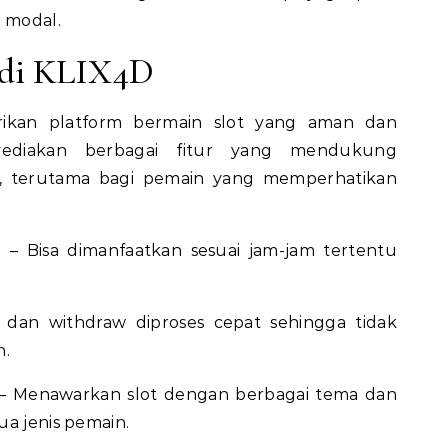
 modal.
 di KLIX4D
ikan platform bermain slot yang aman dan
yediakan berbagai fitur yang mendukung
, terutama bagi pemain yang memperhatikan
n
– Bisa dimanfaatkan sesuai jam-jam tertentu
 dan withdraw diproses cepat sehingga tidak
.
– Menawarkan slot dengan berbagai tema dan
ua jenis pemain.