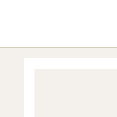
Skip to content