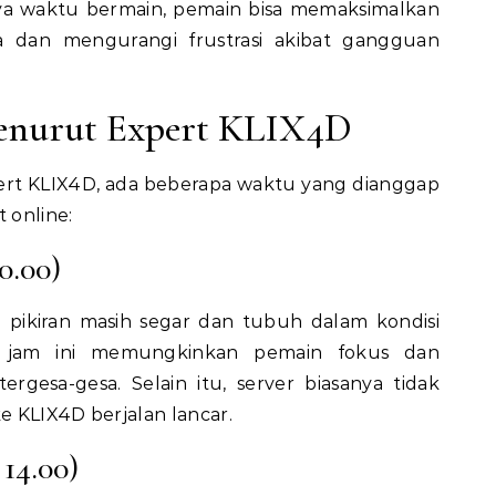
 waktu bermain, pemain bisa memaksimalkan
 dan mengurangi frustrasi akibat gangguan
enurut Expert KLIX4D
rt KLIX4D, ada beberapa waktu yang dianggap
 online:
0.00)
a pikiran masih segar dan tubuh dalam kondisi
a jam ini memungkinkan pemain fokus dan
rgesa-gesa. Selain itu, server biasanya tidak
ke KLIX4D berjalan lancar.
 14.00)