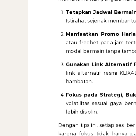
Tetapkan Jadwal Bermai
Istirahat sejenak membant
Manfaatkan Promo Hari
atau freebet pada jam ter
modal bermain tanpa tamba
Gunakan Link Alternatif 
link alternatif resmi KLI
hambatan.
Fokus pada Strategi, B
volatilitas sesuai gaya b
lebih disiplin.
Dengan tips ini, setiap sesi 
karena fokus tidak hanya p