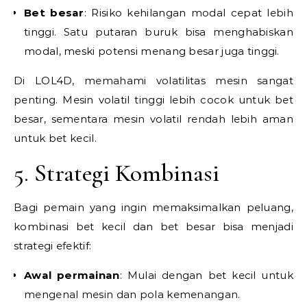
Bet besar
: Risiko kehilangan modal cepat lebih
tinggi. Satu putaran buruk bisa menghabiskan
modal, meski potensi menang besar juga tinggi.
Di LOL4D, memahami volatilitas mesin sangat
penting. Mesin volatil tinggi lebih cocok untuk bet
besar, sementara mesin volatil rendah lebih aman
untuk bet kecil.
5. Strategi Kombinasi
Bagi pemain yang ingin memaksimalkan peluang,
kombinasi bet kecil dan bet besar bisa menjadi
strategi efektif:
Awal permainan
: Mulai dengan bet kecil untuk
mengenal mesin dan pola kemenangan.