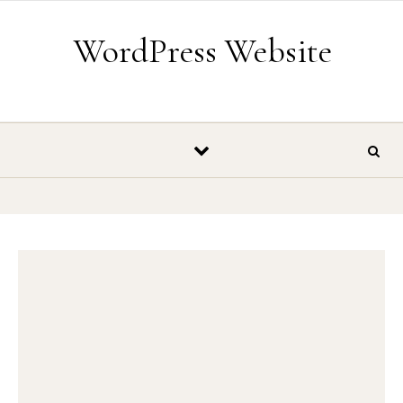
Skip to content
WordPress Website