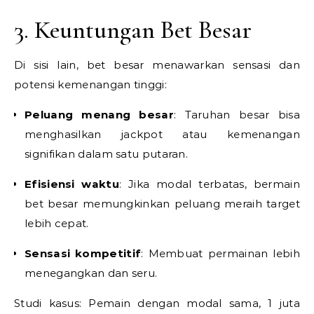
3. Keuntungan Bet Besar
Di sisi lain, bet besar menawarkan sensasi dan
potensi kemenangan tinggi:
Peluang menang besar
: Taruhan besar bisa
menghasilkan jackpot atau kemenangan
signifikan dalam satu putaran.
Efisiensi waktu
: Jika modal terbatas, bermain
bet besar memungkinkan peluang meraih target
lebih cepat.
Sensasi kompetitif
: Membuat permainan lebih
menegangkan dan seru.
Studi kasus: Pemain dengan modal sama, 1 juta