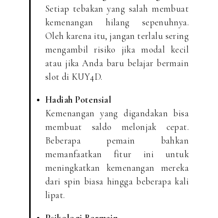
Setiap tebakan yang salah membuat
kemenangan hilang sepenuhnya.
Oleh karena itu, jangan terlalu sering
mengambil risiko jika modal kecil
atau jika Anda baru belajar bermain
slot di KUY4D.
Hadiah Potensial
Kemenangan yang digandakan bisa
membuat saldo melonjak cepat.
Beberapa pemain bahkan
memanfaatkan fitur ini untuk
meningkatkan kemenangan mereka
dari spin biasa hingga beberapa kali
lipat.
Psikologi Bermain