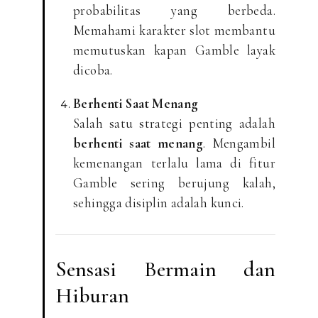
probabilitas yang berbeda.
Memahami karakter slot membantu
memutuskan kapan Gamble layak
dicoba.
Berhenti Saat Menang
Salah satu strategi penting adalah
berhenti saat menang
. Mengambil
kemenangan terlalu lama di fitur
Gamble sering berujung kalah,
sehingga disiplin adalah kunci.
Sensasi Bermain dan
Hiburan