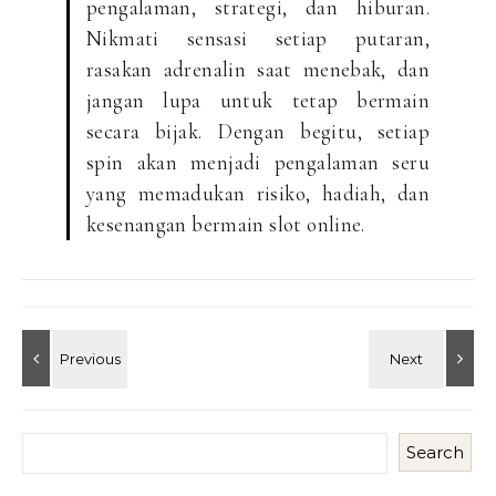
pengalaman, strategi, dan hiburan.
Nikmati sensasi setiap putaran,
rasakan adrenalin saat menebak, dan
jangan lupa untuk tetap bermain
secara bijak. Dengan begitu, setiap
spin akan menjadi pengalaman seru
yang memadukan risiko, hadiah, dan
kesenangan bermain slot online.
Search