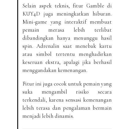
Selain aspek teknis, fitur Gamble di
KUY4D juga meningkatkan hiburan.
Mini-game yang interaktif membuat
pemain merasa lebih terlibat
dibandingkan hanya menunggu hasil
spin. Adrenalin saat menebak kartu
atau simbol tertentu menghadirkan
keseruan ekstra, apalagi jika berhasil
menggandakan kemenangan.
Fitur ini juga cocok untuk pemain yang
suka mengambil risiko secara
terkendali, karena sensasi kemenangan
lebih terasa dan pengalaman bermain
menjadi lebih dinamis.